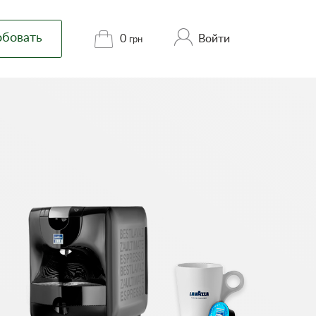
обовать
Войти
0
грн