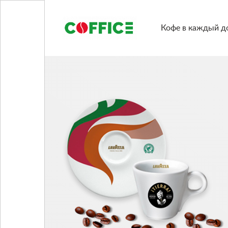
Кофе в каждый д
Кофемашины
Кофе
Чашки/сахар/сиропы
Подобрать решение
Блог