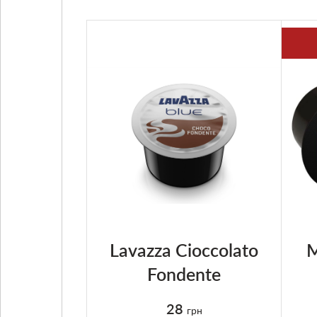
Lavazza Cioccolato
M
Fondente
28
грн