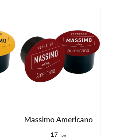
TOP QUALIT
a
Massimo Americano
illy Esp
17
грн