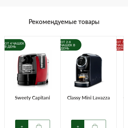
Рекомендуемые товары
ОТ 2-Х
ОТ 7-И
ОТ 4 ЧАШЕК
ЧАШЕК В
ЧАШЕК
В ДЕНЬ
ДЕНЬ
ДЕНЬ
Sweety Capitani
Classy Mini Lavazza
Cl
+
+