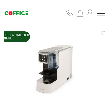
ОТ 3-4 ЧАШЕК В
Кофемашины
ДЕНЬ
Кофе
Чашки/
сахар/
сиропы
Подобрать
решение