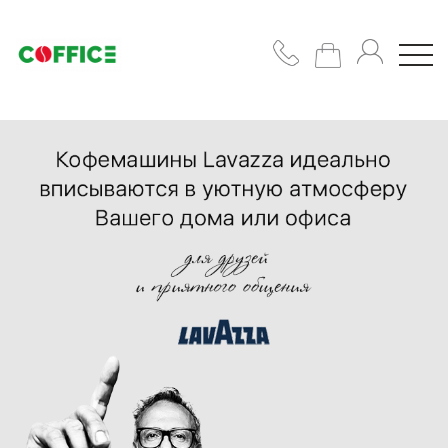
Кофемашины
Кофе
Чашки/
сахар/
сиропы
Подобрать
решение