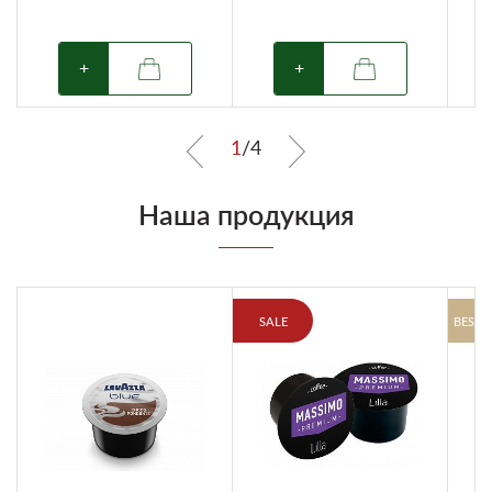
+
+
1
/
4
Наша продукция
SALE
BESTS