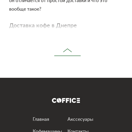
он отличается от простой доставки и что это
вообще такое?
Доставка кофе в Днепре
Кофе-сервис — это ваша личная служба по выбору,
доставке кофе и автоматизации максимального
количества процессов. Это как личный кофейный
помощник, который всегда подскажет, что
выбрать, напомнит, что пора сделать новый заказ,
бесплатно доставит его и будет на связи, что бы ни
случилось.
Услугу выбирают те, кто хочет сделать свою
повседневную жизнь легче и приятнее, и просто
Главная
Акссесуары
наслаждаться отличным кофе.
Кофемашины
Контакты