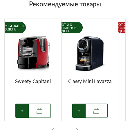
Рекомендуемые товары
ОТ 2-Х
ОТ 7-И
ОТ 4 ЧАШЕК
ЧАШЕК В
ЧАШЕК
В ДЕНЬ
ДЕНЬ
ДЕНЬ
Sweety Capitani
Classy Mini Lavazza
Cl
+
+