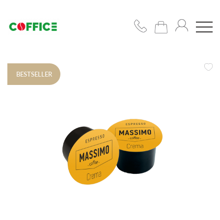
BESTSELLER
Кофемашины
Кофе
Чашки/
сахар/
сиропы
Подобрать
решение