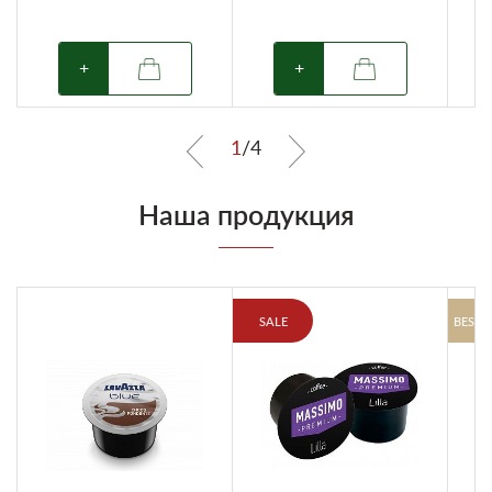
+
+
1
/
4
Наша продукция
SALE
BESTS