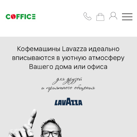
Кофемашины
Кофе
Чашки/
сахар/
сиропы
Подобрать
решение