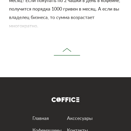
месяц? Если покупать по 2 чашки в день в кофейне,
получится порядка 1000 гривен в месяц. А если вы
владелец бизнеса, то сумма возрастает
многократно.
За более, чем 7 лет работы с сотнями людей и
бизнесов в г. Харьков, мы поняли, что хороший
кофе действительно может быть доступен, и
сделали своей целью рассказать об этом вам.
Итак, как же наслаждаться отличным кофе,
экономя при этом деньги и силы? На помощь
придет кофейный сервис Coffic. Заказывая кофе у
нас, вы получаете кофемашину в бесплатное
Главная
Акссесуары
пользование, а еще — бесплатную доставку кофе и
техобслуживание аппарата в городе Харьков.
Кофемашины
Контакты