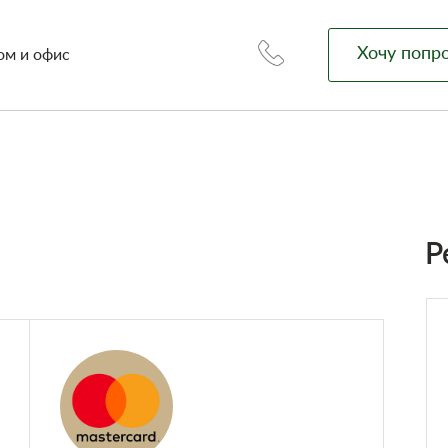
Хочу попр
ом и офис
Р