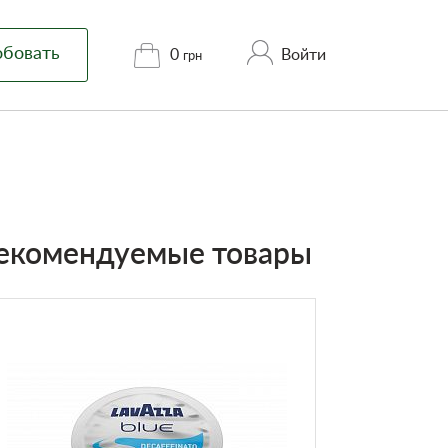
обовать
Войти
0
грн
Lavazza Milano Espresso
22
грн
+
В корзину
екомендуемые товары