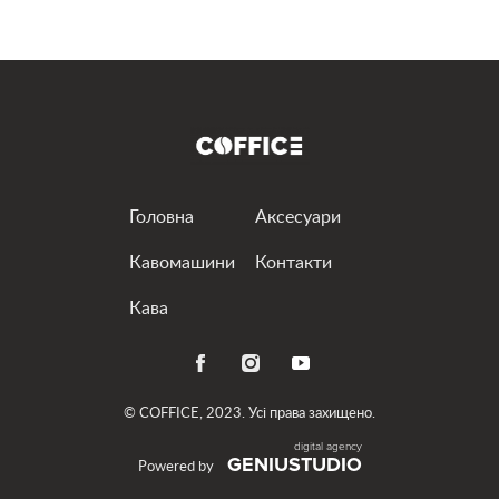
привезем и установим выбранную вами машину.
Наши аппараты премиум-класса готовят
настоящий кофе, достойный вкуса истинных
ценителей. Вам понравится иметь персонального
бариста, который работает в режиме 24/7.
Кофемашина напрокат – всегда хорошее решение
Головна
Аксесуари
Существуют ли ситуации, в которых чашечка
Кавомашини
Контакти
ароматного бодрящего напитка будет некстати?
Кава
Мы уверены, что насладиться кофе можно всегда.
А потому предлагаем аренду профессиональных
кофемашин для самых разных условий
эксплуатации.
© COFFICE, 2023. Усі права захищено.
GENIUSTUDIO
Для себя
Powered by