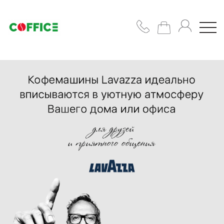
Кавомашини
Кава
Горнятка/
цукор/
сиропи
Підібрати
рішення