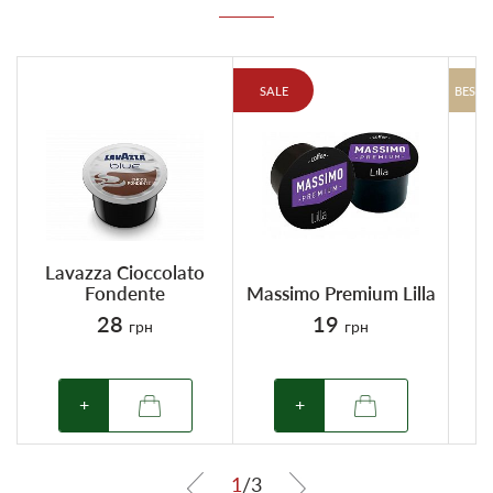
SALE
BESTS
Lavazza Cioccolato
Fondente
Massimo Premium Lilla
28
19
грн
грн
+
+
1
/
3