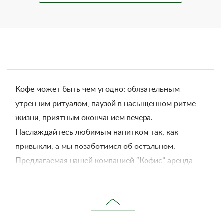
Кофе может быть чем угодно: обязательным
утренним ритуалом, паузой в насыщенном ритме
жизни, приятным окончанием вечера.
Наслаждайтесь любимым напитком так, как
привыкли, а мы позаботимся об остальном.
Предлагаемая нашей компанией “Кофис” аренда
кофемашин – это возможность в любой момент
насладиться свежезаваренным кофе.
Нужно лишь оформить заказ на сайте, и в вашем
распоряжении итальянская кофейная техника. Мы