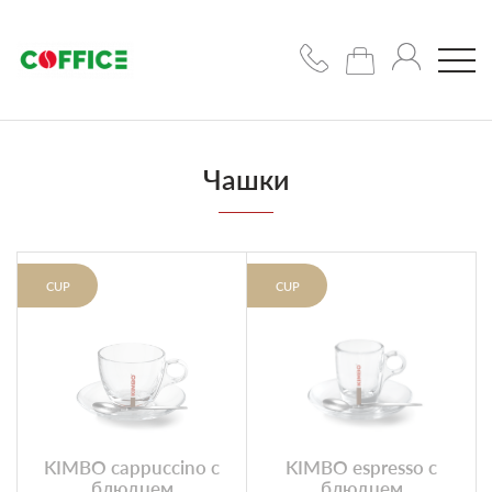
Кофемашины
Чашки
Кофе
Чашки/
CUP
CUP
сахар/
сиропы
Подобрать
решение
KIMBO cappuccino с
KIMBO espresso с
блюдцем
блюдцем