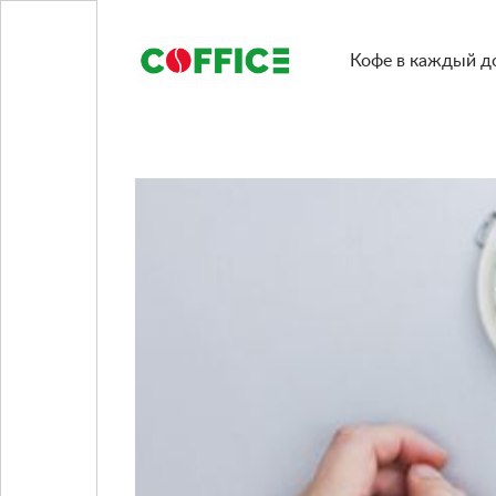
Кофе в каждый д
Кофемашины
Кофе
Чашки/сахар/сиропы
Подобрать решение
Блог