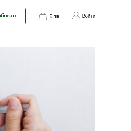
обовать
Войти
0
грн