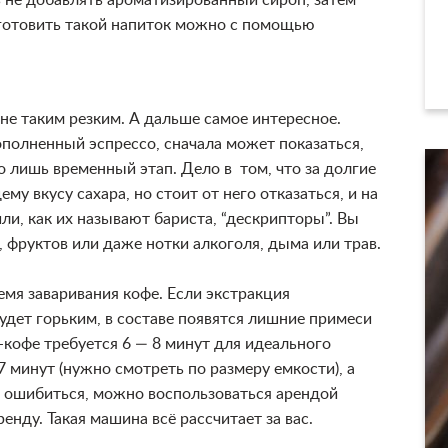
ь не добавлять ароматизированный сироп, затем
иготовить такой напиток можно с помощью
не таким резким. А дальше самое интересное.
ополненный эспрессо, сначала может показаться,
то лишь временный этап. Дело в том, что за долгие
 вкусу сахара, но стоит от него отказаться, и на
ли, как их называют бариста, “дескрипторы”. Вы
 фруктов или даже нотки алкоголя, дыма или трав.
емя заваривания кофе. Если экстракция
удет горьким, в составе появятся лишние примеси
кофе требуется 6 — 8 минут для идеального
 7 минут (нужно смотреть по размеру емкости), а
е ошибиться, можно воспользоваться
арендой
енду. Такая машина всё рассчитает за вас.