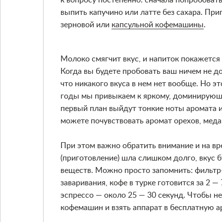
к вопросу постепенно: сначала попробоват
выпить капучино или латте без сахара. Пр
зерновой или
капсульной кофемашины
.
Молоко смягчит вкус, и напиток покажется 
Когда вы будете пробовать ваш ничем не д
что никакого вкуса в нем нет вообще. Но э
годы мы привыкаем к яркому, доминирующему
первый план выйдут тонкие ноты аромата и
можете почувствовать аромат орехов, меда,
При этом важно обратить внимание и на вр
(приготовление) шла слишком долго, вкус б
веществ. Можно просто запомнить: фильтр-
заваривания, кофе в турке готовится за 2 —
эспрессо — около 25 — 30 секунд. Чтобы н
кофемашин
и взять аппарат в бесплатную ар