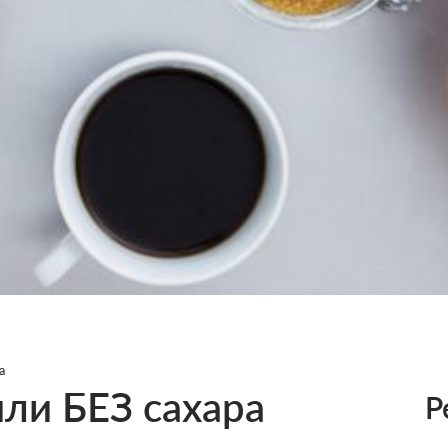
а
или БЕЗ сахара
Р