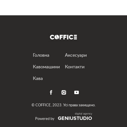
привезем и установим выбранную вами машину.
Наши аппараты премиум-класса готовят
настоящий кофе, достойный вкуса истинных
ценителей. Вам понравится иметь персонального
бариста, который работает в режиме 24/7.
Кофемашина напрокат – всегда хорошее решение
Головна
Аксесуари
Существуют ли ситуации, в которых чашечка
Кавомашини
Контакти
ароматного бодрящего напитка будет некстати?
Кава
Мы уверены, что насладиться кофе можно всегда.
А потому предлагаем аренду профессиональных
кофемашин для самых разных условий
эксплуатации.
© COFFICE, 2023. Усі права захищено.
GENIUSTUDIO
Для себя
Powered by