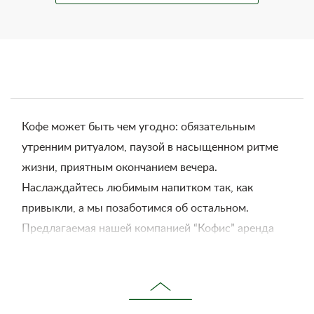
Кофе может быть чем угодно: обязательным
утренним ритуалом, паузой в насыщенном ритме
жизни, приятным окончанием вечера.
Наслаждайтесь любимым напитком так, как
привыкли, а мы позаботимся об остальном.
Предлагаемая нашей компанией “Кофис” аренда
кофемашин – это возможность в любой момент
насладиться свежезаваренным кофе.
Нужно лишь оформить заказ на сайте, и в вашем
распоряжении итальянская кофейная техника. Мы