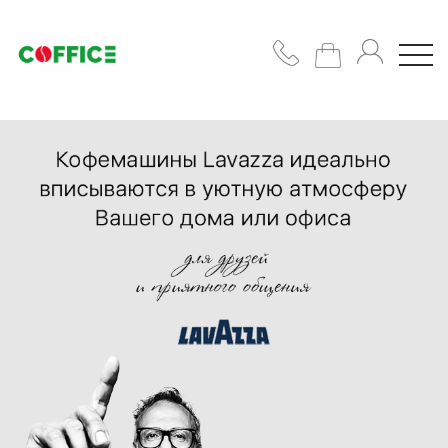
Кавомашини
Кава
Горнятка/
цукор/
сиропи
Підібрати
рішення