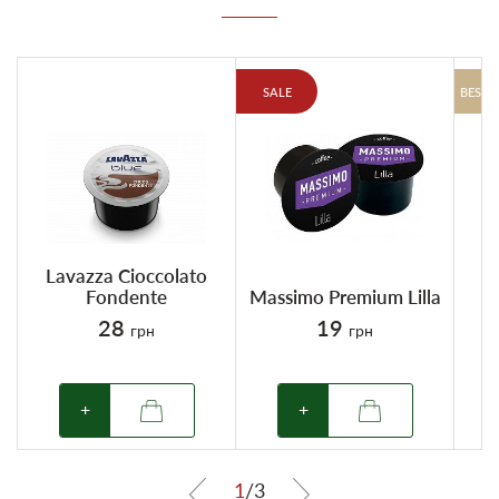
SALE
BESTS
Lavazza Cioccolato
Fondente
Massimo Premium Lilla
28
19
грн
грн
+
+
1
/
3