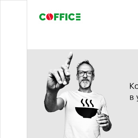
Кавомашини
Кава
Горнятка/цукор/сиропи
Підібрати рішення
Блог