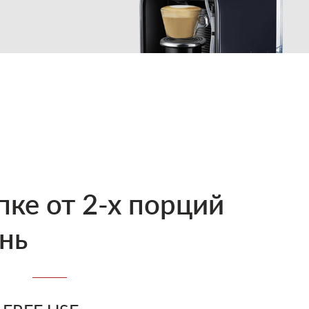
пке от 2-х порций
нь