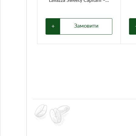
Lavazza Sweety Capitani –...
+
Замовити