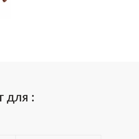
 для :