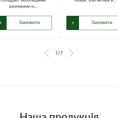
Обладает небольшими
Новая, элегантная и...
размерами и...
+
Замовити
+
Замовити
1
/
7
Наша продукція