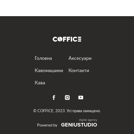
привезем и установим выбранную вами машину.
Наши аппараты премиум-класса готовят
настоящий кофе, достойный вкуса истинных
ценителей. Вам понравится иметь персонального
бариста, который работает в режиме 24/7.
Кофемашина напрокат – всегда хорошее решение
Головна
Аксесуари
Существуют ли ситуации, в которых чашечка
Кавомашини
Контакти
ароматного бодрящего напитка будет некстати?
Кава
Мы уверены, что насладиться кофе можно всегда.
А потому предлагаем аренду профессиональных
кофемашин для самых разных условий
эксплуатации.
© COFFICE, 2023. Усі права захищено.
GENIUSTUDIO
Для себя
Powered by