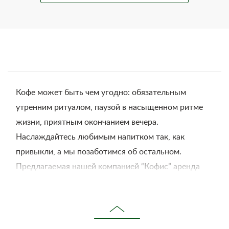
Кофе может быть чем угодно: обязательным
утренним ритуалом, паузой в насыщенном ритме
жизни, приятным окончанием вечера.
Наслаждайтесь любимым напитком так, как
привыкли, а мы позаботимся об остальном.
Предлагаемая нашей компанией “Кофис” аренда
кофемашин – это возможность в любой момент
насладиться свежезаваренным кофе.
Нужно лишь оформить заказ на сайте, и в вашем
распоряжении итальянская кофейная техника. Мы