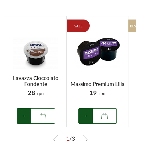
SALE
BESTS
Lavazza Cioccolato
Fondente
Massimo Premium Lilla
28
19
грн
грн
+
+
1
/
3