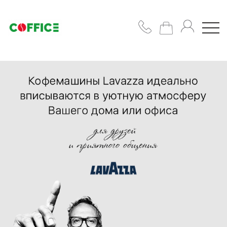
Кавомашини
Кава
Горнятка/
цукор/
сиропи
Підібрати
рішення