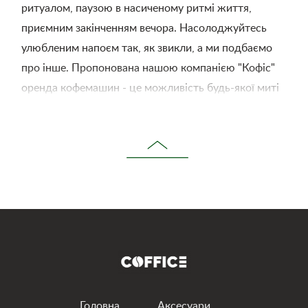
ритуалом, паузою в насиченому ритмі життя,
приємним закінченням вечора. Насолоджуйтесь
улюбленим напоєм так, як звикли, а ми подбаємо
про інше. Пропонована нашою компанією "Кофіс"
оренда кофемашин - це можливість будь-якої миті
насолодитися свіжозавареною кавою.
Потрібно лише оформити замовлення на сайті, та у
вашому розпорядженні італійська кавова техніка.
Ми привеземо та встановимо обрану вами машину.
Наші апарати преміум-класу готують справжню
каву, гідну смаку справжніх поціновувачів. Вам
сподобається мати персонального бариста, який
працює в режимі 24/7.
Кавомашина напрокат – завжди гарне рішення
Головна
Аксесуари