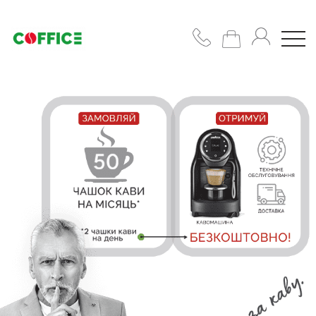
Кавомашини
Кава
Горнятка/
цукор/
сиропи
Підібрати
рішення