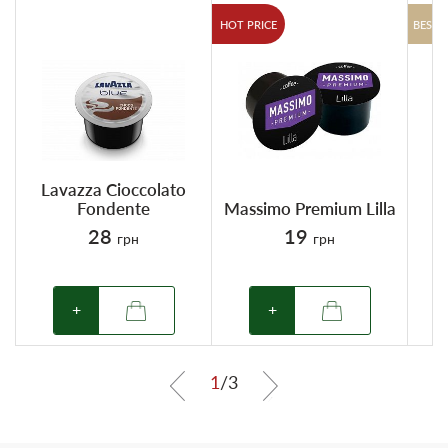
HOT PRICE
BESTS
Lavazza Cioccolato
Fondente
Massimo Premium Lilla
28
19
грн
грн
+
+
1
/
3