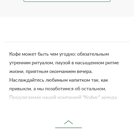
Кофе может быть чем угодно: обязательным
утренним ритуалом, паузой в насыщенном ритме
жизни, приятным окончанием вечера.
Наслаждайтесь любимым напитком так, как
привыкли, а мы позаботимся об остальном.
Предлагаемая нашей компанией “Кофис” аренда
кофемашин – это возможность в любой момент
насладиться свежезаваренным кофе.
Нужно лишь оформить заказ на сайте, и в вашем
распоряжении итальянская кофейная техника. Мы