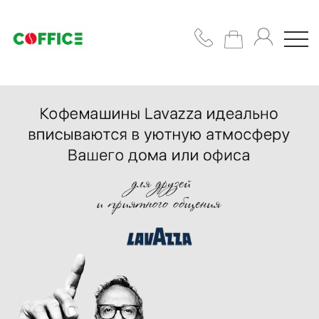
Кавомашини
Кава
Горнятка/
цукор/
сиропи
Підібрати
рішення