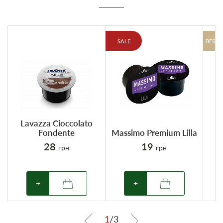
SALE
BESTS
Lavazza Cioccolato
Fondente
Massimo Premium Lilla
28
19
грн
грн
+
+
1
/
3