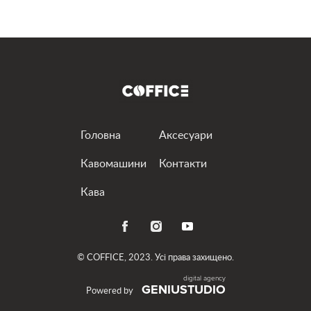
привезем и установим выбранную вами машину.
Наши аппараты премиум-класса готовят
настоящий кофе, достойный вкуса истинных
ценителей. Вам понравится иметь персонального
бариста, который работает в режиме 24/7.
Кофемашина напрокат – всегда хорошее решение
Головна
Аксесуари
Существуют ли ситуации, в которых чашечка
Кавомашини
Контакти
ароматного бодрящего напитка будет некстати?
Кава
Мы уверены, что насладиться кофе можно всегда.
А потому предлагаем аренду профессиональных
кофемашин для самых разных условий
эксплуатации.
© COFFICE, 2023. Усі права захищено.
GENIUSTUDIO
Для себя
Powered by