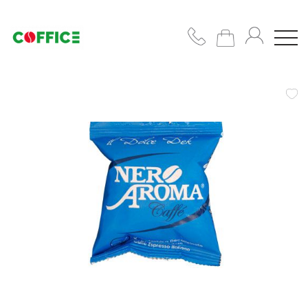
Кофемашины
Кофе
Чашки/
сахар/
сиропы
Подобрать
решение