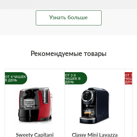
Узнать больше
Рекомендуемые товары
ОТ 2-Х
ОТ 7-И
ОТ 4 ЧАШЕК
ЧАШЕК В
ЧАШЕК
В ДЕНЬ
ДЕНЬ
ДЕНЬ
Sweety Capitani
Classy Mini Lavazza
Cl