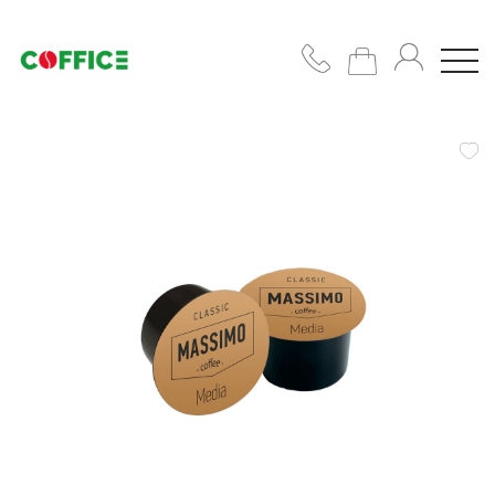
Кофемашины
Кофе
Чашки/
сахар/
сиропы
Подобрать
решение