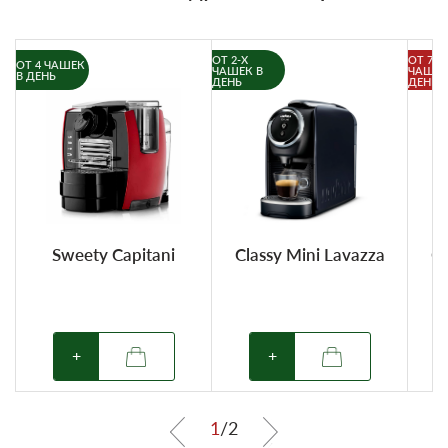
ОТ 2-Х
ОТ 7-И
ОТ 4 ЧАШЕК
ЧАШЕК В
ЧАШЕК
В ДЕНЬ
ДЕНЬ
ДЕНЬ
Sweety Capitani
Classy Mini Lavazza
Cl
+
+
1
/
2