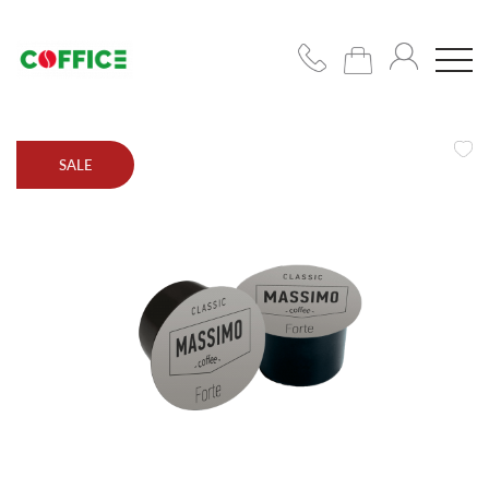
SALE
Кофемашины
Кофе
Чашки/
сахар/
сиропы
Подобрать
решение