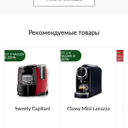
Рекомендуемые товары
ОТ 2-Х
ОТ 7-И
ОТ 4 ЧАШЕК
ЧАШЕК В
ЧАШЕК
В ДЕНЬ
ДЕНЬ
ДЕНЬ
Sweety Capitani
Classy Mini Lavazza
Cl