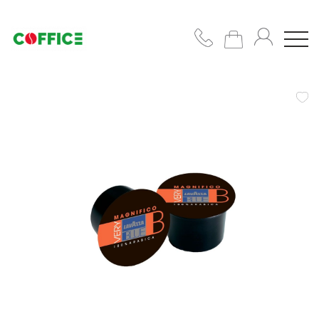
Кофемашины
Кофе
Чашки/
сахар/
сиропы
Подобрать
решение