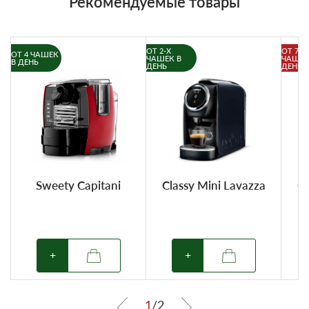
Рекомендуемые товары
ОТ 2-Х
ОТ 7-И
ОТ 4 ЧАШЕК
ЧАШЕК В
ЧАШЕК
В ДЕНЬ
ДЕНЬ
ДЕНЬ
Sweety Capitani
Classy Mini Lavazza
Cl
+
+
1
/
2